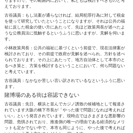
りますので、その範囲内において、私どもは検討すべきものと考
えております。
古谷議員：もし法案が通らなければ、結局犯罪行為に対して税金
を使って研究していたということになりますが、それは公共の福
祉に反した税金の使い方にあたって、先ほど政策局長が述べたよ
うな公務員法に抵触するというふうに思いますが、見解を伺いま
す。
小林政策局長：公共の福祉に基づくという前提で、現在法律案が
検討されており、その前提で政府が見解を述べられ、方針を述べ
られております。その上にあたって、地方自治体として本市のと
るべき策と、方策を検討するということにおいて、何ら問題ない
と考えています。
古谷議員：なかなか苦しい言い訳されているなというふうに思い
ます。
賭博場のある街は容認できない
古谷議員：先日、横浜と並んでカジノ誘致の候補地として報道さ
れています大阪の橋下市長が「やった後で問題になれば考えれば
いい」という発言されています。現時点ではさまざまな悪影響の
問題、危惧されており、推進側の唯一の理由である経済的なメリ
ットも定かでない中で、本市も同じように、やった後で考えれば