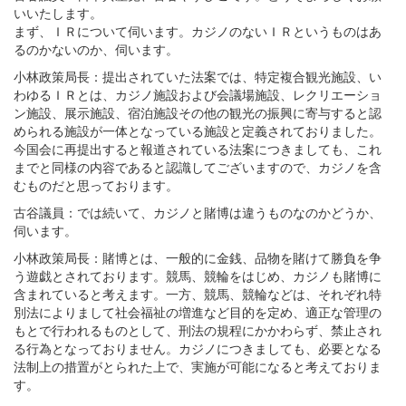
いいたします。
まず、ＩＲについて伺います。カジノのないＩＲというものはあ
るのかないのか、伺います。
小林政策局長：提出されていた法案では、特定複合観光施設、い
わゆるＩＲとは、カジノ施設および会議場施設、レクリエーショ
ン施設、展示施設、宿泊施設その他の観光の振興に寄与すると認
められる施設が一体となっている施設と定義されておりました。
今国会に再提出すると報道されている法案につきましても、これ
までと同様の内容であると認識してございますので、カジノを含
むものだと思っております。
古谷議員：では続いて、カジノと賭博は違うものなのかどうか、
伺います。
小林政策局長：賭博とは、一般的に金銭、品物を賭けて勝負を争
う遊戯とされております。競馬、競輪をはじめ、カジノも賭博に
含まれていると考えます。一方、競馬、競輪などは、それぞれ特
別法によりまして社会福祉の増進など目的を定め、適正な管理の
もとで行われるものとして、刑法の規程にかかわらず、禁止され
る行為となっておりません。カジノにつきましても、必要となる
法制上の措置がとられた上で、実施が可能になると考えておりま
す。