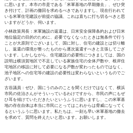
に思います。本市の市是である「米軍基地の早期撤去」、ぜひ突
き付けて、計画の撤回を求めるべきでありますし、現在行われて
いる米軍住宅建設が前提の協議、これは直ちに打ち切るべきと思
いますがどうか、伺います。
小林政策局長：米軍施設の返還は、日米安全保障条約および日米
地位協定の目的のために、必要でなくなったときは無条件で行う
ことが大原則でございまして、国に対し、住宅の建設とは切り離
し、返還の環境が整ったものから逐次返還すべきと主張してござ
います。しかしながら、住宅建設の必要性につきましては、国の
説明は横須賀地区で不足している家族住宅の全体戸数や、根岸住
宅地区の移設に対して必要になる戸数が変わったものではなく、
池子地区への住宅等の建設の必要性は変わらないというものでご
ざいます。
古谷議員：ぜひ、国にうのみのことを聞くだけではなくて、横浜
市民の佐治さんがそういっているわけですから、市民の声にもぜ
ひ耳を傾けていただきたいというふうに思いますし、この米軍基
地の存在自体は本当に市民にとってはこれからは脅威になってく
るというふうに思います。私たちは、一刻も早い米軍基地の撤去
を求めて、質問を終えたいと思います。お願いします。