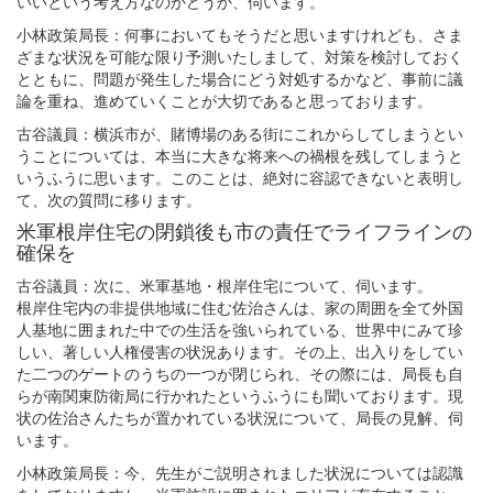
いいという考え方なのかどうか、伺います。
小林政策局長：何事においてもそうだと思いますけれども、さま
ざまな状況を可能な限り予測いたしまして、対策を検討しておく
とともに、問題が発生した場合にどう対処するかなど、事前に議
論を重ね、進めていくことが大切であると思っております。
古谷議員：横浜市が、賭博場のある街にこれからしてしまうとい
うことについては、本当に大きな将来への禍根を残してしまうと
いうふうに思います。このことは、絶対に容認できないと表明し
て、次の質問に移ります。
米軍根岸住宅の閉鎖後も市の責任でライフラインの
確保を
古谷議員：次に、米軍基地・根岸住宅について、伺います。
根岸住宅内の非提供地域に住む佐治さんは、家の周囲を全て外国
人基地に囲まれた中での生活を強いられている、世界中にみて珍
しい、著しい人権侵害の状況あります。その上、出入りをしてい
た二つのゲートのうちの一つが閉じられ、その際には、局長も自
らが南関東防衛局に行かれたというふうにも聞いております。現
状の佐治さんたちが置かれている状況について、局長の見解、伺
います。
小林政策局長：今、先生がご説明されました状況については認識