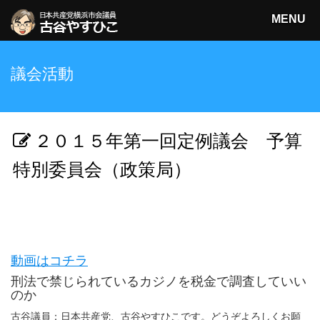
MENU
日本共産党横浜市会議員
議会活動
古谷やすひこ
検索
２０１５年第一回定例議会 予算
特別委員会（政策局）
動画はコチラ
刑法で禁じられているカジノを税金で調査していい
のか
古谷議員：日本共産党、古谷やすひこです。どうぞよろしくお願