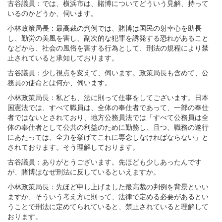
古谷議員：では、横浜市は、賭博についてどういう見解、持って
いるのかどうか、伺います。
小林政策局長：最高裁の判例では、賭博は国民の射幸心を助長
し、勤労の美風を害し、副次的な犯罪を誘発する恐れがあること
などから、社会の風俗を害する行為として、刑法の規程により禁
止されていると承知しております。
古谷議員：少し視点を変えて、伺います。政策局長も含めて、公
務員の使命とは何か、伺います。
小林政策局長：私ども、法に則って仕事をしてございます。日本
国憲法では、すべて職員は、全体の奉仕者であって、一部の奉仕
者ではないとされており、地方公務員法では「すべて公務員は全
体の奉仕者として公共の利益のために勤務し、且つ、職務の遂行
にあたっては、全力を挙げてこれに専念しなければならない」と
されております。そう理解しております。
古谷議員：ありがとうございます。先ほども少しあったんです
が、賭博はなぜ刑法に反しているといえますか。
小林政策局長：先ほど申し上げました最高裁の判例を背景といい
ますか、そういう考え方に則って、法律で定める必要があるとい
うことで刑法に定めてられていると、禁止されていると理解して
おります。