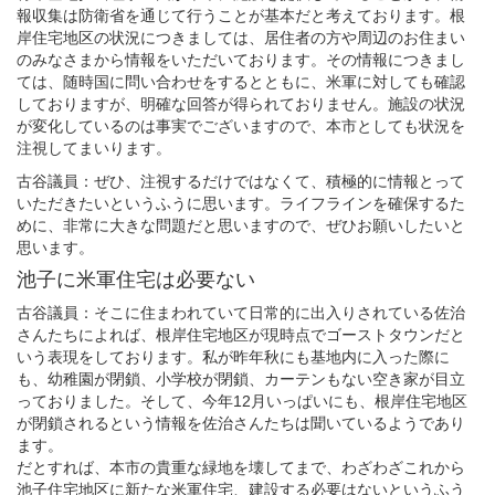
報収集は防衛省を通じて行うことが基本だと考えております。根
岸住宅地区の状況につきましては、居住者の方や周辺のお住まい
のみなさまから情報をいただいております。その情報につきまし
ては、随時国に問い合わせをするとともに、米軍に対しても確認
しておりますが、明確な回答が得られておりません。施設の状況
が変化しているのは事実でございますので、本市としても状況を
注視してまいります。
古谷議員：ぜひ、注視するだけではなくて、積極的に情報とって
いただきたいというふうに思います。ライフラインを確保するた
めに、非常に大きな問題だと思いますので、ぜひお願いしたいと
思います。
池子に米軍住宅は必要ない
古谷議員：そこに住まわれていて日常的に出入りされている佐治
さんたちによれば、根岸住宅地区が現時点でゴーストタウンだと
いう表現をしております。私が昨年秋にも基地内に入った際に
も、幼稚園が閉鎖、小学校が閉鎖、カーテンもない空き家が目立
っておりました。そして、今年12月いっぱいにも、根岸住宅地区
が閉鎖されるという情報を佐治さんたちは聞いているようであり
ます。
だとすれば、本市の貴重な緑地を壊してまで、わざわざこれから
池子住宅地区に新たな米軍住宅、建設する必要はないというふう