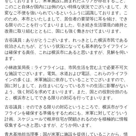
をしておりますし、米軍施設に囲まれたエリアが存在すること、
このこと自体が国内には例のない特殊な状況でございまして、大
変なご不便を強いられているというふうに認識しております。こ
のため、本市といたしまして、居住者の要望等に耳を傾け、でき
る限りのことを行ってまいりました。引き続き生活環境の維持と
改善に取り組むとともに、国にも強く働きかけてまいります。
古谷議員：ありがとうございます。れっきとした横浜市民である
佐治さんたちが、どういう状況になっても基本的なライフライン
は確保する責任、これは横浜市にあると思いますが、見解を伺い
ます。
小林政策局長：ライフラインは、市民生活を営む上で必要不可欠
な施設でございます。電気、水道および電話、これらのライフラ
インの多くは、米軍施設に依存していることでございますので、
国に対しまして、お住まいになっている方々の生活に影響がない
よう、強く対応を求めてまいります。また、国との役割分担のも
と、横浜市としてできる限りの対応を行ってまいります。
古谷議員：そのできる限りの対応というところで、横浜市がライ
フラインを確保する準備をするためにも、米軍に対してどういう
計画、スケジュールで根岸住宅が閉鎖されるのかを積極的に情報
収集するべきと思いますが、どうか伺います。
青木基地担当理事：国が米軍に施設を提供していることから、情