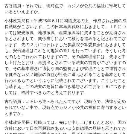
古谷議員：それでは、現時点で、カジノが公共の福祉に寄与して
いるといえますか。
小林政策局長：平成26年６月に閣議決定の上、作成された国の成
長戦略がございます。この日本再興戦略におきまして、ＩＲにつ
いては観光振興、地域振興、産業振興等に資することが期待され
るとされまして、関係省庁において検討を進めると記されてござ
います。先の２月に行われました参議院予算委員会におきまして
も、安倍総理はこれと同趣旨の答弁を行っています。そうした考
えのもとで行われておりますので、その基本理念には、先ほど申
し上げたとおり、再提出とされている法案の前提がございますの
で、その基本理念に適切な国の監視および管理のもとで運営され
る健全なカジノ施設の収益が社会に還元されることを基本として
行われるものというふうに記載されてございます。こうしたこと
も踏まえ、この法案の趣旨に基づき構想されておるＩＲにつきま
しては、検討すべきものと考えております。
古谷議員：いろいろ述べられたんですが、現時点で、法律が定め
られていない中で、現時点でカジノが公共の福祉に寄与するとい
えますか。
小林政策局長：現時点では、先ほど申し上げましたとおり、国の
方針において日本再興戦略あるいは安倍総理の見解も示されてお