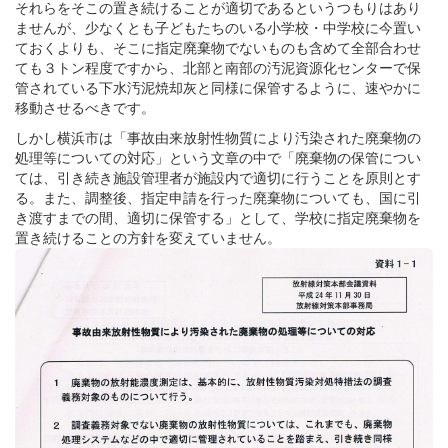
それらをそこの置き続けることが適切であるというつもりはあり
ませんが、少なくとも子どもたちのいる小学校・中学校に今置い
ておくよりも、そこに指定廃棄物でないものも含めて全部合わせ
ても３トン程度ですから、北部と南部の汚泥資源化センターで保
管されている下水汚泥焼却灰と同様に保管するように、速やかに
移動させるべきです。
しかし横浜市は「事故由来放射性物質により汚染された廃棄物の
処理等についての対応」という文章の中で「廃棄物の保管につい
ては、引き続き施設管理者が施設内で適切に行うことを原則とす
る。また、調整後、指定申請を行った廃棄物についても、国に引
き渡すまでの間、適切に保管する」として、学校に指定廃棄物を
置き続けることの方針を変えていません。