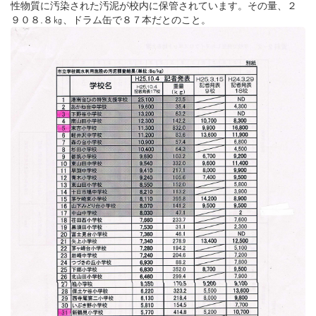
性物質に汚染された汚泥が校内に保管されています。その量、２
９０８.８㎏、ドラム缶で８７本だとのこと。