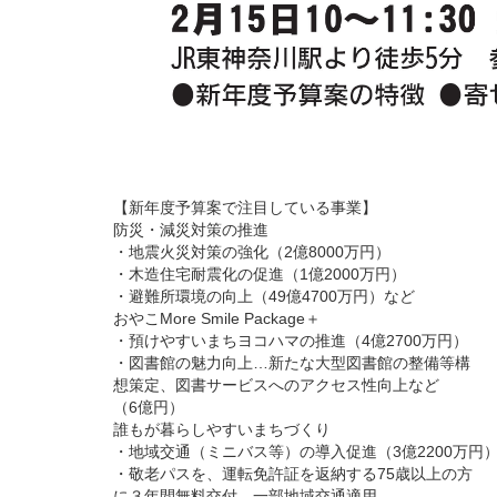
【新年度予算案で注目している事業】
防災・減災対策の推進
・地震火災対策の強化（2億8000万円）
・木造住宅耐震化の促進（1億2000万円）
・避難所環境の向上（49億4700万円）など
おやこMore Smile Package＋
・預けやすいまちヨコハマの推進（4億2700万円）
・図書館の魅力向上…新たな大型図書館の整備等構
想策定、図書サービスへのアクセス性向上など
（6億円）
誰もが暮らしやすいまちづくり
・地域交通（ミニバス等）の導入促進（3億2200万円
・敬老パスを、運転免許証を返納する75歳以上の方
に３年間無料交付、一部地域交通適用