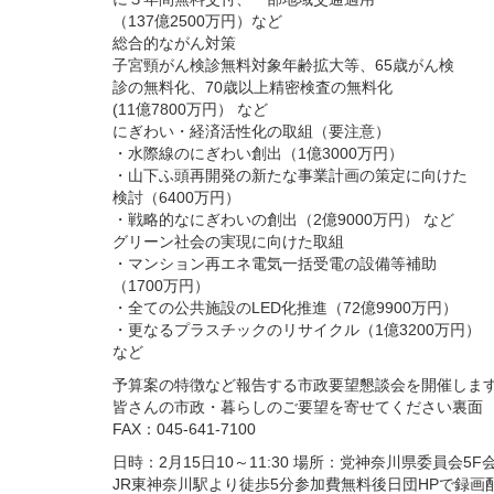
（137億2500万円）など
総合的ながん対策
子宮頸がん検診無料対象年齢拡大等、65歳がん検
診の無料化、70歳以上精密検査の無料化
(11億7800万円） など
にぎわい・経済活性化の取組（要注意）
・水際線のにぎわい創出（1億3000万円）
・山下ふ頭再開発の新たな事業計画の策定に向けた
検討（6400万円）
・戦略的なにぎわいの創出（2億9000万円） など
グリーン社会の実現に向けた取組
・マンション再エネ電気一括受電の設備等補助
（1700万円）
・全ての公共施設のLED化推進（72億9900万円）
・更なるプラスチックのリサイクル（1億3200万円）
など
予算案の特徴など報告する市政要望懇談会を開催しま
皆さんの市政・暮らしのご要望を寄せてください裏面
FAX：045-641-7100
日時：2月15日10～11:30 場所：党神奈川県委員会5
JR東神奈川駅より徒歩5分参加費無料後日団HPで録画