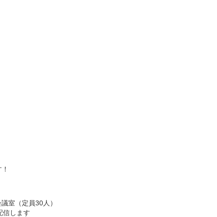
す！
F会議室（定員30人）
配信します