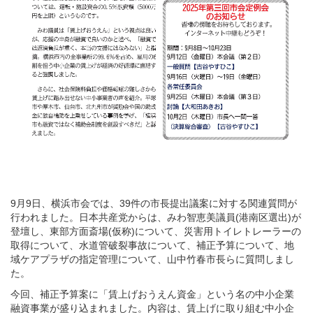
9月9日、横浜市会では、39件の市長提出議案に対する関連質問が
行われました。日本共産党からは、みわ智恵美議員(港南区選出)が
登壇し、東部方面斎場(仮称)について、災害用トイレトレーラーの
取得について、水道管破裂事故について、補正予算について、地
域ケアプラザの指定管理について、山中竹春市長らに質問しまし
た。
今回、補正予算案に「賃上げおうえん資金」という名の中小企業
融資事業が盛り込まれました。内容は、賃上げに取り組む中小企