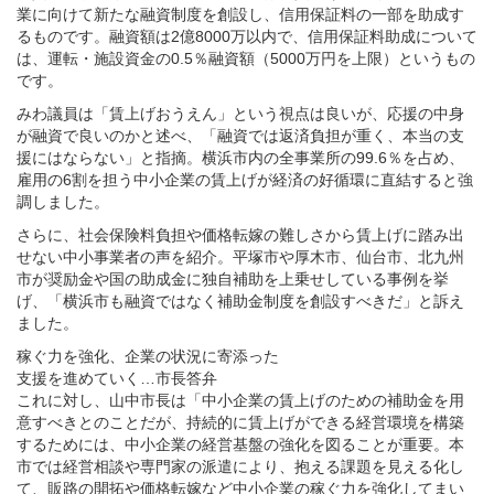
業に向けて新たな融資制度を創設し、信用保証料の一部を助成す
るものです。融資額は2億8000万以内で、信用保証料助成について
は、運転・施設資金の0.5％融資額（5000万円を上限）というもの
です。
みわ議員は「賃上げおうえん」という視点は良いが、応援の中身
が融資で良いのかと述べ、「融資では返済負担が重く、本当の支
援にはならない」と指摘。横浜市内の全事業所の99.6％を占め、
雇用の6割を担う中小企業の賃上げが経済の好循環に直結すると強
調しました。
さらに、社会保険料負担や価格転嫁の難しさから賃上げに踏み出
せない中小事業者の声を紹介。平塚市や厚木市、仙台市、北九州
市が奨励金や国の助成金に独自補助を上乗せしている事例を挙
げ、「横浜市も融資ではなく補助金制度を創設すべきだ」と訴え
ました。
稼ぐ力を強化、企業の状況に寄添った
支援を進めていく…市長答弁
これに対し、山中市長は「中小企業の賃上げのための補助金を用
意すべきとのことだが、持続的に賃上げができる経営環境を構築
するためには、中小企業の経営基盤の強化を図ることが重要。本
市では経営相談や専門家の派遣により、抱える課題を見える化し
て、販路の開拓や価格転嫁など中小企業の稼ぐ力を強化してまい