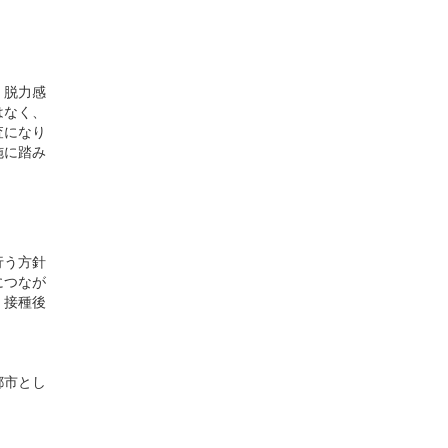
。脱力感
はなく、
査になり
施に踏み
行う方針
につなが
、接種後
都市とし