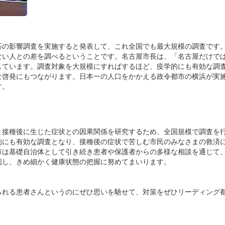
応の影響調査を実施すると発表して、これ全国でも最大規模の調査です
ない人との差を調べるということです。名古屋市長は、「名古屋だけで
しています。調査対象を大規模にすればするほど、疫学的にも有効な調
な啓発にもつながります。日本一の人口をかかえる政令都市の横浜が実
す。
と接種後に生じた症状との因果関係を研究するため、全国規模で調査を
的にも有効な調査となり、接種後の症状で苦しむ市民のみなさまの救済
市は基礎自治体として引き続き患者や保護者からの多様な相談を通じて
認し、きめ細かく健康状態の把握に努めてまいります。
られる患者さんというのにぜひ思いを馳せて、対策をぜひリーディング