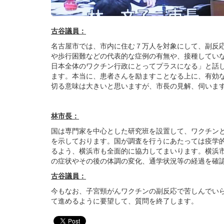
古谷議員：
名古屋市では、市内に住む７万人を対象にして、副反
や歩行困難などの代表的な症例の有無や、接種してい
日本全体のワクチン行政にとってプラスになる」と話
ます。本当に、患者さんを励ますことなる上に、有効
切る意味は大きいと思いますが、市長の見解、伺いま
林市長：
国は専門家を中心とした研究班を設置して、ワクチン
を示しております。国が調査を行うにあたっては疫学
るよう、横浜市も全面的に協力してまいります。横浜
の症状やその後の体調の変化、通学状況等の経過を確
古谷議員：
今もなお、子宮頸がんワクチンの副反応で苦しんでい
て進めるように要望して、質問を終了します。