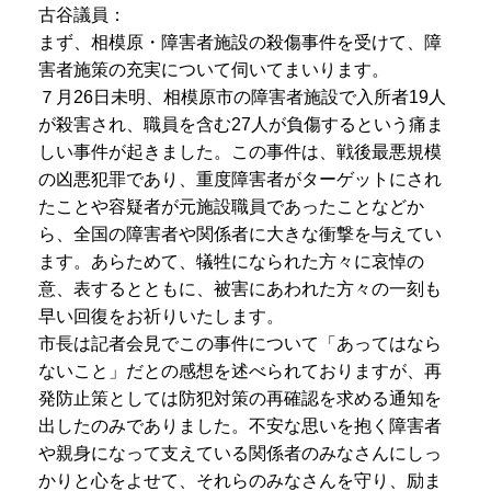
古谷議員：
まず、相模原・障害者施設の殺傷事件を受けて、障
害者施策の充実について伺いてまいります。
７月26日未明、相模原市の障害者施設で入所者19人
が殺害され、職員を含む27人が負傷するという痛ま
しい事件が起きました。この事件は、戦後最悪規模
の凶悪犯罪であり、重度障害者がターゲットにされ
たことや容疑者が元施設職員であったことなどか
ら、全国の障害者や関係者に大きな衝撃を与えてい
ます。あらためて、犠牲になられた方々に哀悼の
意、表するとともに、被害にあわれた方々の一刻も
早い回復をお祈りいたします。
市長は記者会見でこの事件について「あってはなら
ないこと」だとの感想を述べられておりますが、再
発防止策としては防犯対策の再確認を求める通知を
出したのみでありました。不安な思いを抱く障害者
や親身になって支えている関係者のみなさんにしっ
かりと心をよせて、それらのみなさんを守り、励ま