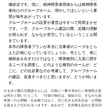
備状況です。現に、精神障害者団体からは精神障害
者向けのグループホーム、増やしてほしいという要
望が毎年あがっています。
グループホームの設置や運営は今すべて民間まかせ
です。一方、グループホーム建設の際、近隣の理解
が得られず、なかなか苦労しているということも聞
きています。
本市の障害者プランが本当に当事者のニーズをとら
えた計画になっているでしょうか。市として、単に
補助金を出すだけではなく、障害種別に入居に関す
るニーズを調査し、どのような種別のホームが、ど
こに、どの位必要なのか考慮して、グループホーム
の建設、促進すべきだと思いますが、どうか伺いま
す。
やまゆり園の元職員さんには、行政に一番今求めたい再発防止策
は何かと聞いたところ、「行政の執行は、福祉の心、すなわち効
率第一の人間観・社会観ではなく、共に生きる共生社会・人間観
を踏まえて行われるべきです。あわせて、生存権を定めた憲法25