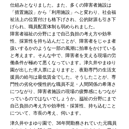
仕組みとなりました。また、多くの障害者施設は
「措置施設」から「利用施設」へと変わり、社会福
祉法上の位置付けも格下げされ、公的財源も引き下
げられ、職員配置体制も弱められました。
障害者福祉の分野にまで自己負担の考え方や効率
性、採算性を持ち込んだことが、障害者をじゃま者
扱いするかのような一部の風潮に拍車をかけている
と考えます。そんな中で、障害者を支える現場の労
働条件が極めて悪くなっています。津久井やまゆり
園が出した求人票によりますと、夜勤専門の生活支
援員の給与は最低賃金でした。そうしたことが、専
門性の劣化や慢性的な職員不足・人間関係の希薄さ
につながり、障害者施設の現場の疲弊感にもつなが
っているのではないでしょうか。
福
祉の分野にまで
自己負担の考え方や効率性・採算性、持ち込むこと
について、市長の考え、伺います。
津久井やまゆり園で、36年間勤務されていた元職員