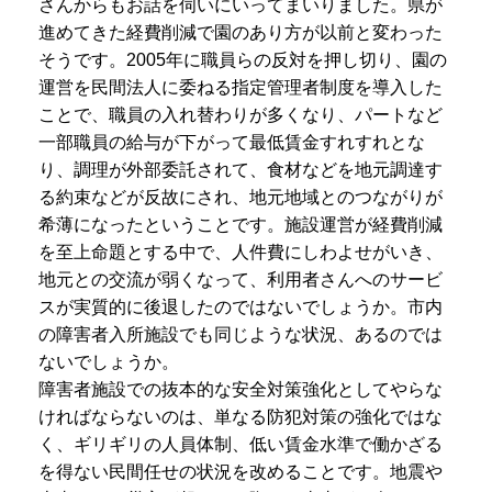
さんからもお話を伺いにいってまいりました。県が
進めてきた経費削減で園のあり方が以前と変わった
そうです。2005年に職員らの反対を押し切り、園の
運営を民間法人に委ねる指定管理者制度を導入した
ことで、職員の入れ替わりが多くなり、パートなど
一部職員の給与が下がって最低賃金すれすれとな
り、調理が外部委託されて、食材などを地元調達す
る約束などが反故にされ、地元地域とのつながりが
希薄になったということです。施設運営が経費削減
を至上命題とする中で、人件費にしわよせがいき、
地元との交流が弱くなって、利用者さんへのサービ
スが実質的に後退したのではないでしょうか。市内
の障害者入所施設でも同じような状況、あるのでは
ないでしょうか。
障害者施設での抜本的な安全対策強化としてやらな
ければならないのは、単なる防犯対策の強化ではな
く、ギリギリの人員体制、低い賃金水準で働かざる
を得ない民間任せの状況を改めることです。地震や