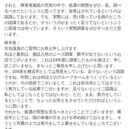
それと、障害者施策の充実の中で、処遇の実態をぜひ、私、調べ
るべきだというふうに思ってます。加算はされているというのは
認識しております。でも、実際には、受け取っている側のところ
の認識であるとか、そういうのがまったく足りてないというふう
に現場では伺っています。そういう実態調査をぜひすべきだと思
います。
林市長：
古谷議員のご質問にお答え申し上げます。
先ほど最初は、施設入所のニーズ調査、数字が出てないというお
話でございますが、これは24年度に調査したものを後ほど、申し
訳ございません、きちっとご報告を申し上げたいと思います。
今、200床を横浜市としては用意をしている、足りないという認識
ですね。年間これは40ほどのグループホームをつくっているとい
うのが、今の現状でございまして、これは担当局としてはそうと
う努力している結果でございますが、足りないというご認識は、
私としてはごもっともではないかと。ただ、まあ、努力をしてい
るということで、ちょっとお答えをさせていただければというふ
うに思います。
それから、処遇の実態を見るべきということでございますが、横
浜市としては、国の単価の引き上げを求め続けておりますし、そ
うとう市費の上では努力をして上乗せをしているところでござい
ます。