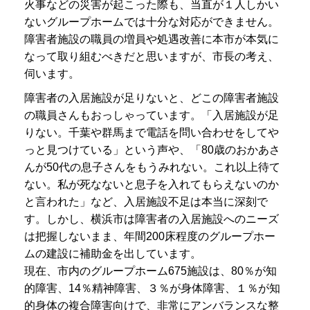
火事などの災害が起こった際も、当直が１人しかい
ないグループホームでは十分な対応ができません。
障害者施設の職員の増員や処遇改善に本市が本気に
なって取り組むべきだと思いますが、市長の考え、
伺います。
障害者の入居施設が足りないと、どこの障害者施設
の職員さんもおっしゃっています。「入居施設が足
りない。千葉や群馬まで電話を問い合わせをしてや
っと見つけている」という声や、「80歳のおかあさ
んが50代の息子さんをもうみれない。これ以上待て
ない。私が死なないと息子を入れてもらえないのか
と言われた」など、入居施設不足は本当に深刻で
す。しかし、横浜市は障害者の入居施設へのニーズ
は把握しないまま、年間200床程度のグループホー
ムの建設に補助金を出しています。
現在、市内のグループホーム675施設は、80％が知
的障害、14％精神障害、３％が身体障害、１％が知
的身体の複合障害向けで、非常にアンバランスな整