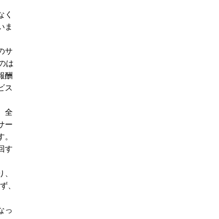
なく
いま
のサ
のは
報酬
ビス
。全
サー
す。
回す
り、
らず、
なっ