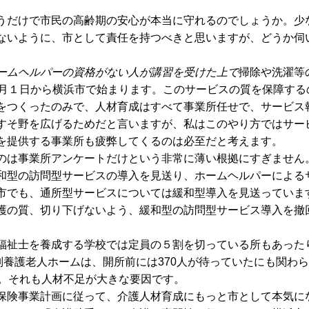
うだけで市民の高齢期の安心が本当に守れるのでしょうか。少
ないように、市として責任を持つべきと思いますが、どうか伺
ームヘルパーの資格がない人が講習を受けた上で
掃除や洗濯等
0月１日から横浜市で始まります。このサービスの質を保障する
をつくったのみで、人材育成はすべて事業所任せで、サービス
すそ野を広げるためだと言いますが、私はこのやり方ではサー
を提供する事業所も疲弊してくるのは必至だと考えます。
のは事業所アンケートだけという非常に薄い根拠にすぎません
和型の訪問型サービスの導入を見送り、ホームヘルパーによる
市でも、通所型サービスについては緩和型導入を見送っていま
護の質、切り下げないよう、緩和型の訪問型サービス導入を撤
福祉士を養成する学校では定員の５割を切っている所もあった
別養護老人ホームは、開所前には370人が待っていたにも関わ
ん。それも人材不足が大きな要因です。
保険事業計画に従って、介護人材育成にもっと市として本気に