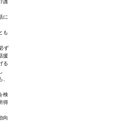
介護
活に
とも
必ず
活援
げる
し
も、
を検
所得
動向