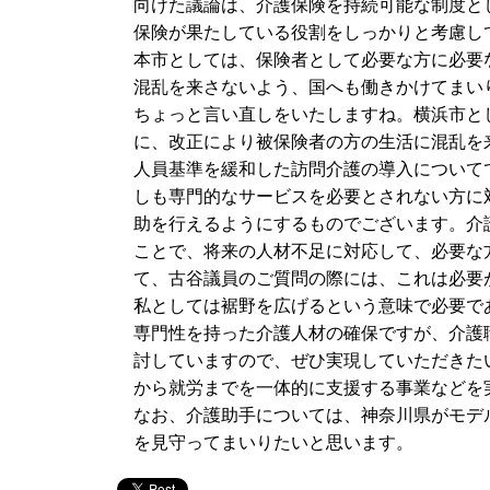
向けた議論は、介護保険を持続可能な制度と
保険が果たしている役割をしっかりと考慮し
本市としては、保険者として必要な方に必要
混乱を来さないよう、国へも働きかけてまい
ちょっと言い直しをいたしますね。横浜市と
に、改正により被保険者の方の生活に混乱を
人員基準を緩和した訪問介護の導入について
しも専門的なサービスを必要とされない方に
助を行えるようにするものでございます。介
ことで、将来の人材不足に対応して、必要な
て、古谷議員のご質問の際には、これは必要
私としては裾野を広げるという意味で必要で
専門性を持った介護人材の確保ですが、介護
討していますので、ぜひ実現していただきた
から就労までを一体的に支援する事業などを
なお、介護助手については、神奈川県がモデ
を見守ってまいりたいと思います。