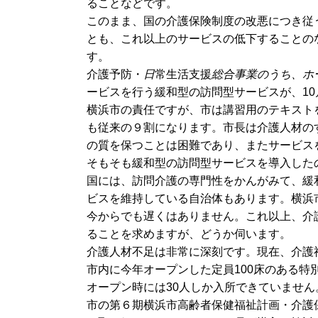
ることなどです。
このまま、国の介護保険制度の改悪につき従
とも、これ以上のサービスの低下することの
す。
介護予防・
日
常生活支援
総合事業のうち、ホ
ービスを行う緩和型の訪問型サービスが、1
横浜市の責任ですが、市は講習用のテキスト
も従来の９割になります。市長は介護人材の
の質を保つことは困難であり、またサービス
そもそも緩和型の訪問型サービスを導入した
国には、訪問介護の専門性をかんがみて、緩
ビスを維持している自治体もあります。横浜
今からでも遅くはありません。これ以上、介
ることを求めますが、どうか伺います。
介護人材不足は非常に深刻です。現在、介護
市内に今年オープンした定員100床のある特
オープン時には30人しか入所できていませ
市の第６期横浜市高齢者保健福祉計画・介護