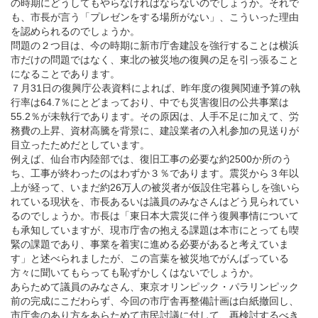
の時期にどうしてもやらなければならないのでしょうか。それで
も、市長が言う「プレゼンをする場所がない」、こういった理由
を認められるのでしょうか。
問題の２つ目は、今の時期に新市庁舎建設を強行することは横浜
市だけの問題ではなく、東北の被災地の復興の足を引っ張ること
になることであります。
７月31日の復興庁公表資料によれば、昨年度の復興関連予算の執
行率は64.7％にとどまっており、中でも災害復旧の公共事業は
55.2％が未執行であります。その原因は、人手不足に加えて、労
務費の上昇、資材高騰を背景に、建設業者の入札参加の見送りが
目立ったためだとしています。
例えば、仙台市内陸部では、復旧工事の必要な約2500か所のう
ち、工事が終わったのはわずか３％であります。震災から３年以
上が経って、いまだ約26万人の被災者が仮設住宅暮らしを強いら
れている現状を、市長あるいは議員のみなさんはどう見られてい
るのでしょうか。市長は「東日本大震災に伴う復興事情について
も承知していますが、現市庁舎の抱える課題は本市にとっても喫
緊の課題であり、事業を着実に進める必要があると考えていま
す」と述べられましたが、この言葉を被災地でがんばっている
方々に聞いてもらっても恥ずかしくはないでしょうか。
あらためて議員のみなさん、東京オリンピック・パラリンピック
前の完成にこだわらず、今回の市庁舎再整備計画は白紙撤回し、
市庁舎のあり方をあらためて市民討議に付して、再検討するべき