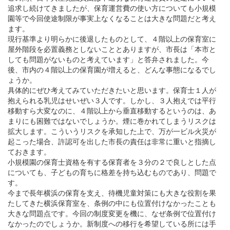
追求し続けてきましたが、保育運営費の使い方についても小規模
園等で今回使途制限が事実上なくなることは大きな問題だと考え
ます。
現行基準より明らかに後退したものとして、４階以上の保育室に
屋外階段を必置義務としないこととありますが、市長は「本市と
しても問題がないものと考えています」と答弁されました。今
後、市内の４階以上の保育園が増えると、どんな事態になるでし
ょうか。
具体的にぜひ考えてみていただきたいと思います。保育士１人が
抱えられる乳児はせいぜい３人です。しかし、３人抱えでは平行
移動すら大変なのに、４階以上から垂直移動するというのは、あ
まりにも困難ではないでしょうか。煙に巻かれてしまうリスクは
拡大します。こういうリスクを承知した上で、万が一ビル火災が
起こった場合、許認可を出した市長の責任は非常に重いと指摘し
ておきます。
小規模園の保育士資格を有する保育者を３分の２で良しとした点
についても、子どもの育ちに格差を持ち込むものであり、問題で
す。
今まで長年横浜の保育を支え、待機児童対策にも大きな役割を果
たしてきた横浜保育室を、条例の中にも位置付けなかったことも
大きな問題点です。今回の制度変更を機に、なぜ条例で位置付け
なかったのでしょうか。新制度への移行を希望している所には手