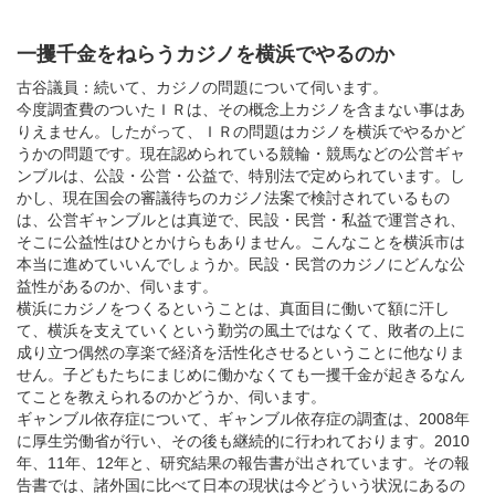
一攫千金をねらうカジノを横浜でやるのか
古谷議員：続いて、カジノの問題について伺います。
今度調査費のついたＩＲは、その概念上カジノを含まない事はあ
りえません。したがって、ＩＲの問題はカジノを横浜でやるかど
うかの問題です。現在認められている競輪・競馬などの公営ギャ
ンブルは、公設・公営・公益で、特別法で定められています。し
かし、現在国会の審議待ちのカジノ法案で検討されているもの
は、公営ギャンブルとは真逆で、民設・民営・私益で運営され、
そこに公益性はひとかけらもありません。こんなことを横浜市は
本当に進めていいんでしょうか。民設・民営のカジノにどんな公
益性があるのか、伺います。
横浜にカジノをつくるということは、真面目に働いて額に汗し
て、横浜を支えていくという勤労の風土ではなくて、敗者の上に
成り立つ偶然の享楽で経済を活性化させるということに他なりま
せん。子どもたちにまじめに働かなくても一攫千金が起きるなん
てことを教えられるのかどうか、伺います。
ギャンブル依存症について、ギャンブル依存症の調査は、2008年
に厚生労働省が行い、その後も継続的に行われております。2010
年、11年、12年と、研究結果の報告書が出されています。その報
告書では、諸外国に比べて日本の現状は今どういう状況にあるの