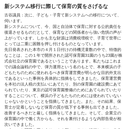
新システム移行に際して保育の質をさげるな
古谷議員：次に、子ども・子育て新システムへの移行について、
伺います。
新システムについて、今、国と自治体で保育に対する公的責任を
後退させるものだとして、保育などの関係者から強い危惧の声が
上がっています。しかも主な財源は消費税増税で、子育て世帯に
とっては二重に困難を押し付けるものとなっています。
先日発表された本市の４月１日付けの待機児童数の中で、特徴的
なことは、この１年で開所された認可保育園31園のうち23園が株
式会社立の保育園であるということであります。私たちはこれま
での議会論戦の中で、弾力運用という名のもとで、本来横浜の子
どもたちのために使われるべき保育運営費が明らかな目的外支出
であるといった事例を具体的に指摘をしてきました。保育運営費
を本社の法人税の支払いにあてたり、別の保育園の建設費にあて
られていたり、東京の認可保育園整備のためにあてられていたり
することについて、横浜の子どもたちのためには使われていない
じゃないかということを指摘してきました。また、その結果、保
育士が定着しないなど保育の質が低下する事例も出てきました。
改善するべきだと厳しく指摘をしてきました。そして、企業立の
保育園の中で働く方からも、それを裏付けるような内部告発が相
次いできました。