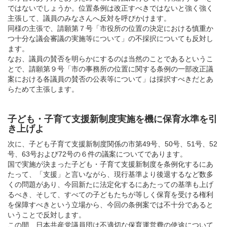
ではないでしょうか。位置条例は改正すべきではないと強く強く
主張して、議員のみなさんへ反対を呼びかけます。
同様の主張で、請願第７号「市役所の位置の決定における慎重か
つ十分な議会審議の実施等について」の不採択についても反対し
ます。
なお、議員の賛否を明らかにするのは当然のことであるというこ
とで、請願第９号「市の事務所の位置に関する条例の一部改正議
案における各議員の賛否の公表等について」は採択すべきだとあ
らためて主張します。
子ども・子育て支援新制度実施を機に保育水準を引
き上げよ
次に、子ども子育て支援新制度関係の市第49号、50号、51号、52
号、63号および72号の６件の議案についてであります。
国で実施が決まった子ども・子育て支援新制度を条例化するにあ
たって、「支援」と言いながら、現行基準より後退するなど数多
くの問題があり、今回新たに法定化するにあたっての基準も上げ
るべき、そして、すべての子どもたちが等しく保育を受ける権利
を保障すべきという立場から、今回の条例案では不十分であると
いうことで反対します。
この間、日本共産党議員団は不適切な保育運営費の使途について