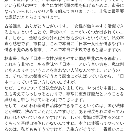
という現状の中で、本当に女性活躍の場を広げるために、市長に
なってからもしっかりと取り組んでおりましたし、非常に最重要
な課題だととらえております。
古谷議員：ありがとうございます。「女性が働きやすく活躍でき
るまち」ということで、新規のメニューがいくつか出されていま
す。しかし、金額も少なければ件数も少ないというのが、私の率
直な感想です。市長は、これで本当に「日本一女性が働きやすい
働き甲斐のある都市」、これで本当に実現できると思いますか。
林市長：私が「日本一女性が働きやすい働き甲斐のある都市」、
これもう非常に、ある意味で「日本一」という言い方を、私は割
とあんまりそういうことを言わない人間なんですよ。というの
は、それぞれの都市がそうとう懸命にがんばっているから、「日
本一」っていう言い方しないんですが。
ただ、これについては執念がありましてね。やっぱり本当に、先
生も考えてらっしゃるとおりで、非常に重要課題だということを
繰り返し申し上げているわけでございます。
そして、われわれ基礎自治体ができることというのは、国が法律
とか制度、決めていただくんですけど、ある程度それに沿ってわ
れわれもやっているんですけども、しかし実際に実現するのは全
くもって基礎自治体しかないんですね。本当に体張ってやってい
るのは、私どももそうですけど、先生方がそうで、一番近いとこ