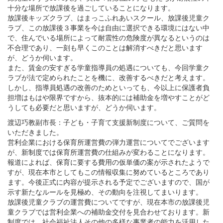
十分な場所で放課後を過ごしていることになります。
放課後キッズクラブ、はまっこふれあいスクール、放課後児童ク
ラブ、この放課後３事業を今は自由に選択できる環境にはない中
で、住んでいる場所によって耐震性の危険度が異なるというのは
不合理であり、一刻も早くこのことは解消すべきだと思います
が、どうか伺います。
また、賃金の安すぎる学童指導員の処遇についても、今回学童ク
ラブが法で定められたことを機に、改善するべきだと考えます。
しかし、指導員処遇の改善のためといっても、今以上に保護者負
担増はもはや限界ですから、抜本的には補助金を増やすことがど
うしても必要だと思いますが、どうか伺います。
渡辺巧教副市長：子ども・子育て支援新制度について、ご質問を
いただきました。
営利企業における保育所運営費の弾力運営についてでございます
が、新制度では保育所運営費の仕組みが変わることになります。
報道によれば、保育に要する費用の仮単価の案が示されたようで
すが、現在本市としてもこの情報収集に努めているところであり
ます。今後正式に内容が提示される予定でございますので、国が
示す新たなルールを見極め、その動向を注視してまいります。
放課後児童クラブの運営費についてですが、現在本市の放課後児
童クラブでは営利企業への補助金交付を見合わせております。新
制度では、社会福祉法人その他の多様な事業者の能力を活用した