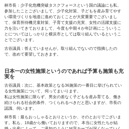
林市長：少子化危機突破タスクフォースという国の議論にも私、
参加したことございまして、少子化対策、子どもを産み育てやす
い環境づくりを地道に進めておくことが大変重要でございまし
て、保育所待機児童対策、子育て支援の充実、女性の活躍支援に
力を注いてきておりまして、今度も中期４か年計画にこういうこ
とについてはしっかりと横浜市としては取り組んでいるというこ
とでございます。
古谷議員：答えていませんが。取り組んでないので指摘したの
で、改めて要望しておきます。
日本一の女性施策というのであれば予算も施策も充
実を
古谷議員：次に、基本政策となる36施策の一番目に挙げられてい
る女性施策について、伺ってまいります。
私は女性施策に限らず、男女の差なく子どもを産み育てる、働き
続けられる社会的条件、つくられるべきだと思いますが、市長の
認識、伺います。
林市長：最もおっしゃるとおりというか、そのとおりでございま
す。私も、18歳から働いておりますので、本当に女性たちが結
婚・出産によって、ご承知のようにＭ字カーブが深くなっていく