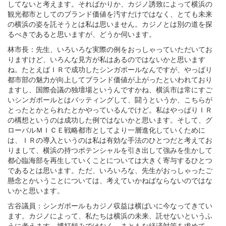
してないと考えます。そればかりか、カジノ誘致によって横浜の
観光都市としてのブランド価値を汚すだけではなく、とても未来
の横浜の姿を託そうとは私は思いません。カジノとは別の道を探
るべきであると思いますが、どうか伺います。
林市長：先生、いろいろな実際の例をおっしゃっていただいてお
りますけど、いろんな見方が私はあるのではないかと思います
ね。たとえばＩＲで成功したシンガポールなんですが、やっぱり
都市部の魅力が向上してブランド価値が上がったといわれており
ますし、国際会議の独壇場というんですかね、横浜市は常にすご
いシンガポールとはバッティングして、闘うというか、こちらが
とったとかとられたとかやっているんでけど。私はやっぱりＩＲ
の構想というのは成功した例ではないかと思います。そして、グ
ローバルＭＩＣＥ戦略都市としてより一層進化していくために
は、ＩＲの導入というのは私は有効な手法のひとつだと考えてお
りまして、横浜の持つポテンシャルを引き出して強みを生かして
都心臨海部を再生していくことについては大きく寄与するひとつ
であるとは思います。ただ、いろいろな、先生がおっしゃったご
懸念とかいうことについては、考えていかねばならないのではな
いかと思います。
古谷議員：シンガポールもカジノ収益は横ばいに今なってきてい
ます。カジノによって、私たちは横浜の未来、託せないというふ