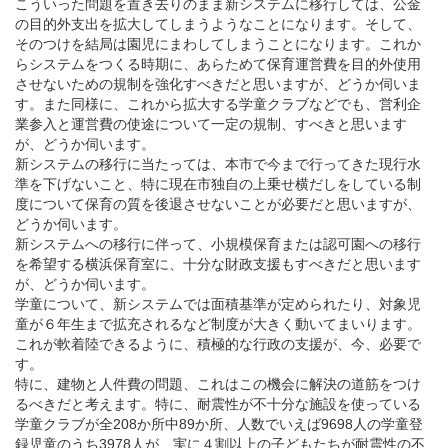
こういった問題を置き去りのまま新システムに移行しては、公金
の目的外支出を拡大してしまうようなことになります。そして、
そのつけを結局は園児にまわしてしまうことになります。これか
らシステムをつくる時期に、あらためて保育運営費を目的外使用
させないための規制を強化すべきだと思いますが、どうか伺いま
す。また同様に、これから拡大する学童クラブなどでも、営利企
業参入と運営費の使途について一定の規制、すべきと思います
が、どうか伺います。
新システムの移行に当たっては、本市で今まで行ってきた現行水
準を下げないこと、特に現在市独自の上乗せ横だしをしている制
度について保育の質を後退させないことが必要だと思いますが、
どうか伺います。
新システムへの移行に伴って、小規模保育または認可園への移行
を希望する横浜保育室に、十分な財政支援もすべきだと思います
が、どうか伺います。
学童について、新システムでは面積基準が定められたり、対象児
童が６年生まで拡充されるなど制度が大きく動いてまいります。
これが軟着陸できるように、積極的な行政の支援が、今、必要で
す。
特に、建物と人件費の問題、これはこの機会に解決の道筋をつけ
るべきだと考えます。特に、耐震性が不十分な施設を使っている
学童クラブが全208か所中89か所、人数でいえば9698人の学童登
録児童のうち3978人が、実に４割以上の子どもたちが耐震性の不