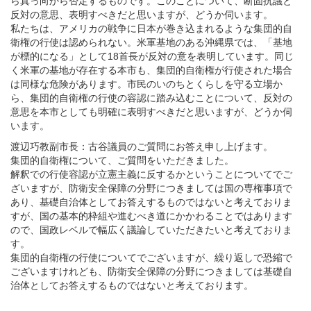
ら真っ向から否定するものです。このことについて、断固抗議と
反対の意思、表明すべきだと思いますが、どうか伺います。
私たちは、アメリカの戦争に日本が巻き込まれるような集団的自
衛権の行使は認められない。米軍基地のある沖縄県では、「基地
が標的になる」として18首長が反対の意を表明しています。同じ
く米軍の基地が存在する本市も、集団的自衛権が行使された場合
は同様な危険があります。市民のいのちとくらしを守る立場か
ら、集団的自衛権の行使の容認に踏み込むことについて、反対の
意思を本市としても明確に表明すべきだと思いますが、どうか伺
います。
渡辺巧教副市長：古谷議員のご質問にお答え申し上げます。
集団的自衛権について、ご質問をいただきました。
解釈での行使容認が立憲主義に反するかということについてでご
ざいますが、防衛安全保障の分野につきましては国の専権事項で
あり、基礎自治体としてお答えするものではないと考えておりま
すが、国の基本的枠組や進むべき道にかかわることではあります
ので、国政レベルで幅広く議論していただきたいと考えておりま
す。
集団的自衛権の行使についてでございますが、繰り返しで恐縮で
ございますけれども、防衛安全保障の分野につきましては基礎自
治体としてお答えするものではないと考えております。