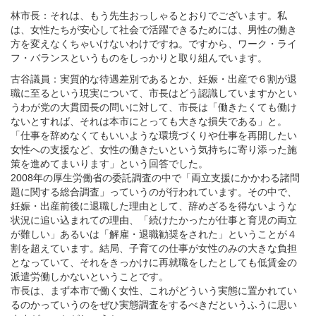
林市長：それは、もう先生おっしゃるとおりでございます。私
は、女性たちが安心して社会で活躍できるためには、男性の働き
方を変えなくちゃいけないわけですね。ですから、ワーク・ライ
フ・バランスというものをしっかりと取り組んでいます。
古谷議員：実質的な待遇差別であるとか、妊娠・出産で６割が退
職に至るという現実について、市長はどう認識していますかとい
うわが党の大貫団長の問いに対して、市長は「働きたくても働け
ないとすれば、それは本市にとっても大きな損失である」と。
「仕事を辞めなくてもいいような環境づくりや仕事を再開したい
女性への支援など、女性の働きたいという気持ちに寄り添った施
策を進めてまいります」という回答でした。
2008年の厚生労働省の委託調査の中で「両立支援にかかわる諸問
題に関する総合調査」っていうのが行われています。その中で、
妊娠・出産前後に退職した理由として、辞めざるを得ないような
状況に追い込まれての理由、「続けたかったが仕事と育児の両立
が難しい」あるいは「解雇・退職勧奨をされた」ということが４
割を超えています。結局、子育ての仕事が女性のみの大きな負担
となっていて、それをきっかけに再就職をしたとしても低賃金の
派遣労働しかないということです。
市長は、まず本市で働く女性、これがどういう実態に置かれてい
るのかっていうのをぜひ実態調査をするべきだというふうに思い