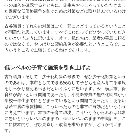
への加入を確認するとともに、先生もおっしゃっていただきまし
た過度な低価格競争を防ぐための対策などに取り組んでいるわけ
でございます。
古谷議員：それらの対策はごく一部にとどまっているということ
が問題だと思っています。すべてにわたってぜひやっていただき
たいというふうに思います。常々、私たちは、業者の善意に頼る
のではなくて、やっぱり公契約条例が必要だというところで、こ
ういうところで主張しているわけであります。
低レベルの子育て施策を引き上げよ
古谷議員：そして、少子化対策の最後で、ぜひ少子化対策という
のであれば、本市としてできる安心して子どもを産み育てる環境
をしっかり整えるべきだというふうに思います。今、横浜市、保
育料が高いという問題であったり、小児医療費の無料化助成が小
学校一年生までにとどまっているという問題であったり、あるい
は若年層の家賃補助、こういったものも非常に有効だというふう
に考えています。本市の子育て環境、こういう点からみれば非常
に悪いというレベルのままの、低いレベルのままの中期計画、こ
こに抜本的な、ぜひ見直し・改善を求めますが、どうか伺いま
す。