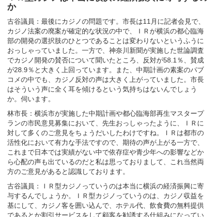
か
古谷議員：最後にカジノの問題です。市長は11月に記者会見で、
カジノ法案の廃案が確定的な状況の中で、ＩＲが横浜の都心臨海
部の開発の選択肢のひとつであることは変わりないというふうに
おっしゃっていました。一方で、神奈川新聞が実施した世論調査
でカジノ開発の賛否について聞いたところ、反対が58.1％、賛成
が28.9％と大きく上回っています。また、中期計画の素案のパブ
コメの中でも、カジノ反対の声は大きく上がっていました。市長
はそういう声に全く耳を傾けるという気持ちはないんでしょう
か。伺います。
林市長：横浜市が実施した中期計画や都心臨海部再生マスタープ
ランの市民意見募集において、先生おっしゃったように、ＩＲに
対して多くのご意見をちょうだいしたわけですね。ＩＲは都市の
活性化において有力な手法ですので、期待の声が上がる一方で、
これまで日本では実績がない中で依存症や青少年への影響などか
ら心配の声も出ているのだと私は思っておりまして、これ当然両
方のご意見があると認識しております。
古谷議員：ＩＲ型カジノっていうのは本当に横浜の経済振興に寄
与するんでしょうか。ＩＲ型カジノっていうのは、カジノ収益を
基にして、カジノ客を囲い込んで、ホテル代、飲食費の無料提供
であるとか割引サービスをして顧客を勧誘する仕組みになってい