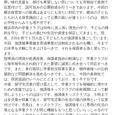
厚い移行支援を、移行を希望しない所についても市独自で条例で
位置付けて、認可並みの公費助成を行うべきであります。今回の
横浜保育室への処遇はあまりにも冷たい対応です。横浜の子ども
たちが入る保育施設によって公費の扱いが違うというのは、税の
公平性からみても理不尽です。
横浜市内の学童クラブは50年に及ぶ長い歴史の中で、子どもの権
利を守り、子どもの遊びや生活や発達を保証してきました。現
在、215か所で１万人近く子どもたちが放課後を過ごしています。
今回、放課後事業健全育成事業が法制化されるのを機に、今まで
の水準を大幅に引き上げるべきで、それを保護者も強く望んでい
ます。
指導員の増員や処遇改善、保護者負担の軽減など、学童クラブか
ら毎年毎年出され続けてきた要望に誠実に向き合って対応すべき
です。また、各行政区に学童担当部署を置き、物件確保への公的
援助など問題解決を進めるべきです。しかし、今回の条例化で
は、現状追認のレベルにとどまっており、全く不十分です。
今後、留守宅児童の受け皿として、学童クラブを積極的に増やす
ための支援ではなく、放課後キッズクラブの全校展開によって解
消しようというのは誤りです。放課後キッズクラブは、５時まで
は全児童が対象であり、留守宅児童の生活の場の併用という位置
付けです。市長は、キッズクラブと、放課後すぐに専用の生活の
場となる学童クラブが同じ機能をもつと思っていらっしゃるので
しょうか。１校当たり５時以降に10人程度しかいない現状を見れ