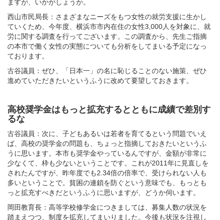
ますが、いかがしょうか。
西山市民局長：さまざまなニーズをもつ女性の就労支援に生かし
ていくため、今年度、横浜市市内在住の女性3,000人を対象に、就
労に関する調査を行ってございます。この調査から、先生ご指摘
の本市で働く女性の実態についても分析をしてまいる予定になっ
ております。
古谷議員：ぜひ、「日本一」の名に恥じることのない施策、ぜひ
進めていただきたいというふうに改めて要望しておきます。
高校奨学金はもっと拡充するとともに成績で差別す
るな
古谷議員：次に、子どもあるいは若者を育てるという問題でいえ
ば、高校の奨学金の問題も、ちょっと指摘しておきたいというふ
うに思います。本市も奨学金やっているんですが、金額が非常に
少なくて、枠も少ないということです。これが2011年に見直しを
されたんですが、昨年度でも2.34倍の倍率で、受けられない人も
多いということで。貧困の連鎖を防ぐという意味でも、もっとも
っと拡充すべきだというふうに思いますが、どうか伺います。
岡田教育長：高等学校修学金につきましては、募集人数の状況を
踏まえつつ、制度を拡充してまいりました。今後も状況を注視し