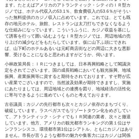
ます。たとえばアメリカのアトランティック・シティのＩＲ型カ
ジノでは、ホテル代収入の53.1％、飲食費収入の53.6％がそうい
った無料提供のカジノ収入に占めています。これでは、とても既
存の地元ホテル、旅館、レストランは太刀打ちできなくなるよう
な仕組みになっています。こういうふうに、カジノ収益を基にし
て誘客を行って囲い込むようなＩＲ型カジノでは、周辺地域の売
り上げの減少などをもたらしています。仮に山下ふ頭にできれ
ば、山下町のホテルあるいは元町商店街などの周辺に大きな悪影
響、受けることになると思われますがどうか、伺います。
小林政策局長：ＩＲにつきましては、日本再興戦略として閣議決
定をされてございます。国の成長戦略においても観光振興、地域
振興、産業振興等に資すると期待をされております。すそ野が広
い産業でございますので、当然波及効果が期待できますし、実施
にあたりましては、周辺地域との連携を図り、地域経済の活性化
に寄与できるように進めていくものと考えております。
古谷議員：カジノの先行都市も次々とカジノ依存のまちづくり、
破綻しています。ラスベガスでもリゾートタウン化をめざしてい
て、アトランティック・シティでもＩＲ関連の業者、次々と撤退
しています。他方、アメリカの観光都市ランキングの第１位はサ
ンフランシスコ、環境都市第1位はシアトル、ともにカジノはあり
ません。市長が言うような都市の魅力や集客力にはカジノは関係