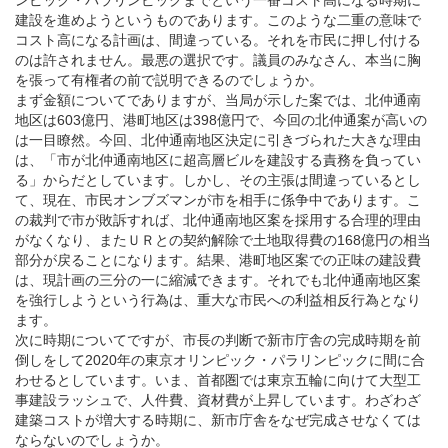
建設を進めようというものであります。このような二重の意味で
コスト高になる計画は、間違っている。それを市民に押し付ける
のは許されません。最悪の選択です。議員のみなさん、本当に胸
を張って有権者の前で説明できるのでしょうか。
まず金額についてでありますが、当局が示した案では、北仲通南
地区は603億円、港町地区は398億円で、今回の北仲通案が高いの
は一目瞭然。今回、北仲通南地区決定に引きづられた大きな理由
は、「市が北仲通南地区に超高層ビルを建設する責務を負ってい
る」からだとしています。しかし、その主張は間違っているとし
て、現在、市民オンブズマンが市を相手に係争中であります。こ
の裁判で市が敗訴すれば、北仲通南地区案を採用する合理的理由
がなくなり、またＵＲとの契約解除で土地取得費の168億円の相当
部分が戻ることになります。結果、港町地区案での正味の建設費
は、現計画の三分の一に縮減できます。それでも北仲通南地区案
を強行しようという行為は、重大な市民への利益相反行為となり
ます。
次に時期についてですが、市長の判断で新市庁舎の完成時期を前
倒しをして2020年の東京オリンピック・パラリンピックに間に合
わせるとしています。いま、首都圏では東京五輪に向けて大型工
事建設ラッシュで、人件費、資材費が上昇しています。わざわざ
建築コストが増大する時期に、新市庁舎をなぜ完成させなくては
ならないのでしょうか。