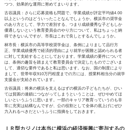
つつ、効果的な運用に努めてまいります。
古谷議員：さらに応募資格も問題で、学業成績が評定平均値4.00
以上というのはどういったことなんでしょうか。横浜市の奨学金
のあり方として、学力で差別する、つまり成績優秀な子どもしか
優遇しないという教育委員会のやり方について、私はちょっと納
得できないんですが、市長はこれで良しとするんでしょうか。
林市長：横浜市の高等学校奨学金は、条例によりまして品行方
正、学業成績優秀で経済的理由により就学が困難と認められる者
に対して支給することにしております。学業成績の要件について
は、条例の趣旨を踏まえて教育委員会で決定したものでございま
して、適切な要件であると私は思います。なお、国の制度により
まして、世帯年収910万円程度までの方には、授業料相当分の就学
支援金が支給されています。
古谷議員：将来の横浜を支えるはずの横浜の子どもたちが、ひい
ては貧困の連鎖につながってしまうということは、ぜひやめてほ
しいというふうに思います。一部のキャリア教育っていうのも非
常に充実は結構なんですが、公の役割として全体の底上げにぜひ
力入れるべきだというふうに指摘をしておきます。
ＩＲ型カジノは本当に横浜の経済振興に寄与するの