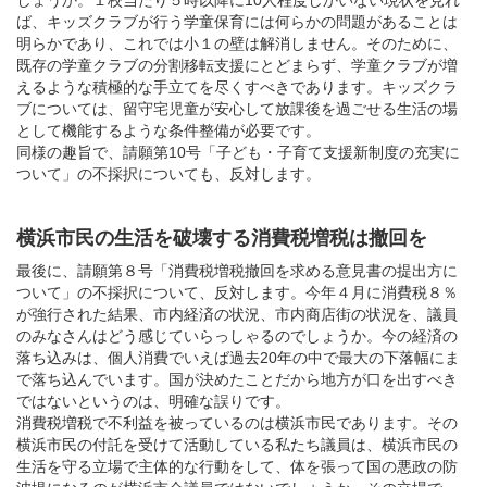
ば、キッズクラブが行う学童保育には何らかの問題があることは
明らかであり、これでは小１の壁は解消しません。そのために、
既存の学童クラブの分割移転支援にとどまらず、学童クラブが増
えるような積極的な手立てを尽くすべきであります。キッズクラ
ブについては、留守宅児童が安心して放課後を過ごせる生活の場
として機能するような条件整備が必要です。
同様の趣旨で、請願第10号「子ども・子育て支援新制度の充実に
ついて」の不採択についても、反対します。
横浜市民の生活を破壊する消費税増税は撤回を
最後に、請願第８号「消費税増税撤回を求める意見書の提出方に
ついて」の不採択について、反対します。今年４月に消費税８％
が強行された結果、市内経済の状況、市内商店街の状況を、議員
のみなさんはどう感じていらっしゃるのでしょうか。今の経済の
落ち込みは、個人消費でいえば過去20年の中で最大の下落幅にま
で落ち込んでいます。国が決めたことだから地方が口を出すべき
ではないというのは、明確な誤りです。
消費税増税で不利益を被っているのは横浜市民であります。その
横浜市民の付託を受けて活動している私たち議員は、横浜市民の
生活を守る立場で主体的な行動をして、体を張って国の悪政の防