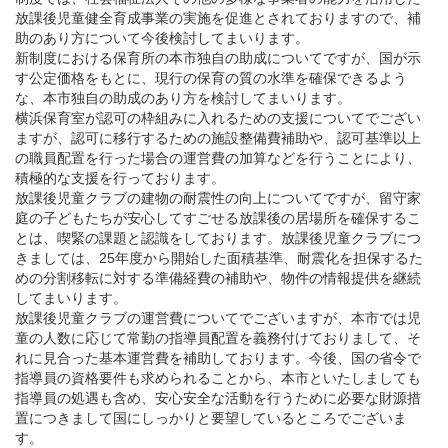
放課後児童健全育成事業の実施を促進とされておりますので、補
助のあり方について今後検討してまいります。
新制度における保育所の本市独自の助成についてですが、国が示
す公定価格をもとに、現行の保育の質の水準を確保できるよう
な、本市独自の助成のあり方を検討してまいります。
横浜保育室が認可の枠組みに入れるための支援についてでござい
ますが、認可に移行するための施設整備費補助や、認可基準以上
の職員配置を行った場合の運営費の加算などを行うことにより、
積極的な支援を行っております。
放課後児童クラブの建物の耐震性の向上についてですが、留守家
庭の子どもたちが安心してすごせる放課後の居場所を確保するこ
とは、喫緊の課題と認識をしております。放課後児童クラブにつ
きましては、25年度から開始した面積基準、耐震化を担保するた
めの分割移転に対する準備経費の補助や、物件の情報提供を継続
してまいります。
放課後児童クラブの運営費についてでございますが、本市では児
童の人数に応じて常勤の指導員配置を義務付けておりまして、そ
れに見合った基本運営費を補助しております。今後、国の省令で
指導員の資格要件も求められることから、本市といたしましても
指導員の処遇も含め、安心安全な活動を行うために必要な財源措
置につきまして国にしっかりと要望しているところでございま
す。