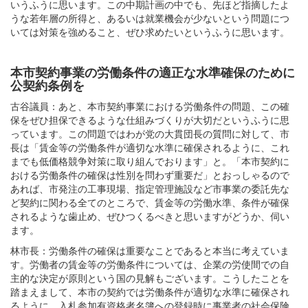
いうふうに思います。この中期計画の中でも、先ほど指摘したよ
うな若年層の所得と、あるいは就業機会が少ないという問題につ
いては対策を強めること、ぜひ求めたいというふうに思います。
本市契約事業の労働条件の適正な水準確保のために
公契約条例を
古谷議員：あと、本市契約事業における労働条件の問題、この確
保をぜひ担保できるような仕組みづくりが大切だというふうに思
っています。この問題ではわが党の大貫団長の質問に対して、市
長は「賃金等の労働条件が適切な水準に確保されるように、これ
までも低価格競争対策に取り組んでおります」と。「本市契約に
おける労働条件の確保は性別を問わず重要だ」とおっしゃるので
あれば、市発注の工事現場、指定管理施設など市事業の委託先な
ど契約に関わる全てのところで、賃金等の労働水準、条件が確保
されるような歯止め、ぜひつくるべきと思いますがどうか、伺い
ます。
林市長：労働条件の確保は重要なことであると本当に考えていま
す。労働者の賃金等の労働条件については、企業の労使間での自
主的な決定が原則という国の見解もございます。こうしたことを
踏まえまして、本市の契約では労働条件が適切な水準に確保され
るように、入札参加有資格者名簿への登録時に事業者の社会保険