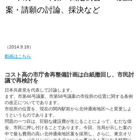
案・請願の討論、採決など
（2014.9.18）
動画はこちら
コスト高の市庁舎再整備計画は白紙撤回し、市民討
議で再検討を
日本共産党を代表して討論します。
まず、市第46号議案、市第58号議案の市役所の位置に関する条例
の改正についてであります。
市役所の位置を、現在の関内駅前から北仲通南地区へと変更しよ
うというものであります。
問題の一つ目は、巨額な建設費が生じることによって、むだな借
金、市民に押し付けることであります。今回、当局が示した案の
中で最も費用の高い北仲通南地区案を採用し、さらに、東京オリ
ンピック・パラリンピックまでという一番コスト高になる時期に