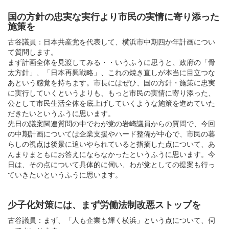
国の方針の忠実な実行より市民の実情に寄り添った
施策を
古谷議員：日本共産党を代表して、横浜市中期四か年計画につい
て質問します。
まず計画全体を見渡してみる・・いうふうに思うと、政府の「骨
太方針」、「日本再興戦略」、これの焼き直しが本当に目立つな
あという感覚を持ちます。市長にはぜひ、国の方針・施策に忠実
に実行していくというよりも、もっと市民の実情に寄り添った、
公として市民生活全体を底上げしていくような施策を進めていた
だきたいというふうに思います。
先日の議案関連質問の中でわが党の岩崎議員からの質問で、今回
の中期計画については企業支援やハード整備が中心で、市民の暮
らしの視点は後景に追いやられていると指摘した点について、あ
んまりまともにお答えにならなかったというふうに思います。今
日は、その点について具体的に伺い、わが党としての提案も行っ
ていきたいというふうに思います。
少子化対策には、まず労働法制改悪ストップを
古谷議員：まず、「人も企業も輝く横浜」という点について、伺