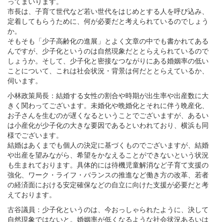
ってまいります。
市長は、子育て世代など若い世代をはじめとする人を呼び込み、
定着してもらうために、何が必要だと考えられているのでしょう
か。
そもそも「少子高齢化の進展」とよく文章の中でも書かれてある
んですが、少子化というのは自然現象だととらえられているので
しょうか。そして、少子化と密接なつながりにある婚姻率の低い
ことについて、これは社会状況・背景は何だととらえているか、
伺います。
小林政策局長：結婚する女性の割合や時期が出生率や出産数に大
きく関わってございます。未婚化や晩婚化とそれに伴う晩産化、
お子さんを生むのが遅くなるということでございますが、あるい
は小産化が少子化の大きな要因であるといわれており、横浜も同
様でございます。
結婚はあくまでも個人の決定に基づくものでございますが、結婚
や出産を望みながら、希望をかなえることができないという状況
も生まれております。具体的には待機児童解消など子育て支援の
強化、ワーク・ライフ・バランスの推進など働き方の改革、若者
の経済面における安定確保などの自立に向けた支援が必要だと考
えております。
古谷議員：少子化というのは、今おっしゃられたように、決して
自然現象ではないと。婚姻率が低くなるような社会状況あるいは