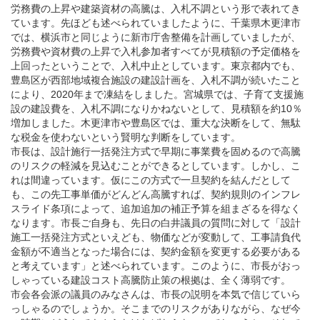
労務費の上昇や建築資材の高騰は、入札不調という形で表れてき
ています。先ほども述べられていましたように、千葉県木更津市
では、横浜市と同じように新市庁舎整備を計画していましたが、
労務費や資材費の上昇で入札参加者すべてが見積額の予定価格を
上回ったということで、入札中止としています。東京都内でも、
豊島区が西部地域複合施設の建設計画を、入札不調が続いたこと
により、2020年まで凍結をしました。宮城県では、子育て支援施
設の建設費を、入札不調になりかねないとして、見積額を約10％
増加しました。木更津市や豊島区では、重大な決断をして、無駄
な税金を使わないという賢明な判断をしています。
市長は、設計施行一括発注方式で早期に事業費を固めるので高騰
のリスクの軽減を見込むことができるとしています。しかし、こ
れは間違っています。仮にこの方式で一旦契約を結んだとして
も、この先工事単価がどんどん高騰すれば、契約規則のインフレ
スライド条項によって、追加追加の補正予算を組まざるを得なく
なります。市長ご自身も、先日の白井議員の質問に対して「設計
施工一括発注方式といえども、物価などが変動して、工事請負代
金額が不適当となった場合には、契約金額を変更する必要がある
と考えています」と述べられています。このように、市長がおっ
しゃっている建設コスト高騰防止策の根拠は、全く薄弱です。
市会各会派の議員のみなさんは、市長の説明を本気で信じていら
っしゃるのでしょうか。そこまでのリスクがありながら、なぜ今