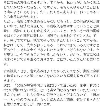
ろに市民の方住んでますから。ですから、私たちがともかく実現
していかなきゃならない。ですから、もちろんやりたいことはも
う山のようにあります、先生。たくさんあります。おっしゃるこ
とも非常にわかります。
ただし、着実に歩を進めるしかないだろうと。この財政状況が厳
しい中で、経済成長促して、市税収入も増やすっていうことと同
時に、福祉に対してお金を投入していくと。そういう一種の両輪
を回すことが非常に難しい、困難でもあるわけですけどね。で
も、掲げてですね、執念でやっていきたいということですから。
私はけっして、先生がおっしゃる、これでできているんですかと
言ったら、それは全くできましたとは申し上げられないです。た
だ現状は、今できることをやるしかないと。だから、着実に私は
未来に向けて歩を進めております。ご信頼いただきたいと思いま
す。
古谷議員：ぜひ、意気込みはよくわかったんですが、実際に金額
も施策もちょっと追いついてないなという感想を改めて言ってお
きます。
次に、「父親が帰宅時間が母親に比べて遅いため、家事・育児に
十分に関われない状況」という具体的な表をつけていただいてい
るんですが、これも企業への啓発だけにとどまらないで、「日本
一」というのであれば、もっと踏み込んだ施策、ぜひするべきだ
と思いますがどうか、伺います。