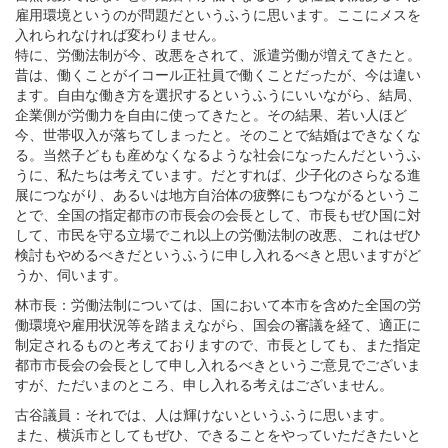
雇用環境というのが問題だというふうに思います。ここにメスを
入れられなければ変わりません。
特に、労働法制が今、改悪をされて、派遣労働が増えてきたと。
昔は、働くことがイコール正社員で働くことだったが、今は違い
ます。自由な働き方を選択するというふうにいいながら、結局、
企業側が労働力を自由に使ってきたと。その結果、若い人ほど
今、世帯収入が落ちてしまったと。そのことで結婚はできなくな
る。当然子どもも産めなくなるような社会になったんだというふ
うに、私たちは考えています。だとすれば、少子化のさらなる進
展につながり、あるいは地方自治体の疲弊にもつながるというこ
とで、全国の指定都市の市長会の会長として、市長もぜひ国に対
して、市民を守る立場でこれ以上の労働法制の改悪、これはぜひ
検討もやめるべきだというふうに申し入れるべきと思いますがど
うか、伺います。
林市長：労働法制については、国において本市を含めた全国の労
働環境や雇用状況等を踏まえながら、国会の審議を経て、適正に
制定されるものと考えておりますので、市長としても、また指定
都市市長会の会長として申し入れるべきというご意見でございま
すが、ただいまのところ、申し入れる考えはございません。
古谷議員：それでは、人は輝けないというふうに思います。
また、横浜市としてもぜひ、できることをやっていただきたいと